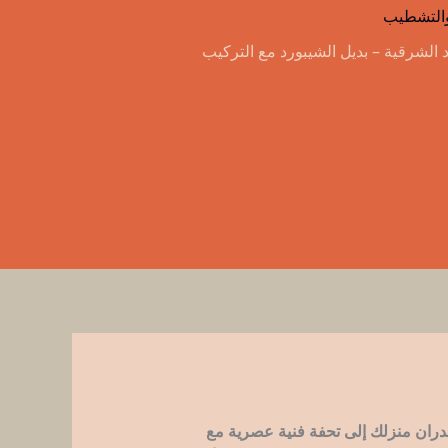
 والتشطيب
تفصيل
غرف
د الشرقية – بديل الشيبورد مع التركيب
نوم
اطفال
وبنات
دران منزلك إلى تحفة فنية عصرية مع